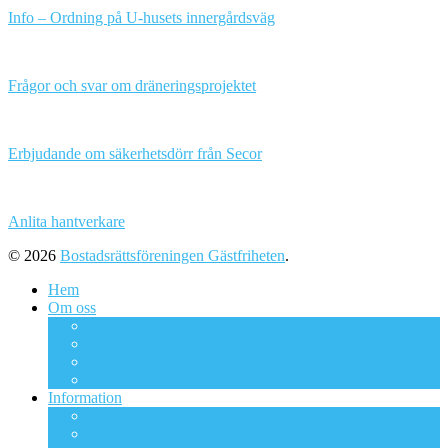
Info – Ordning på U-husets innergårdsväg
Frågor och svar om dräneringsprojektet
Erbjudande om säkerhetsdörr från Secor
Anlita hantverkare
© 2026
Bostadsrättsföreningen Gästfriheten
.
Hem
Om oss
Om BRF Gästfriheten
Bostadsrättsföreningen och styrelsen
Styrelsen
Viktiga dokument
Information
Trivselregler
Renovering och ombyggnation