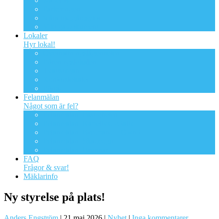
Kabel-tv
Parkeringen
Våra trädgårdsytor
Viktiga dokument
Lokaler
Hyr lokal!
Övernattningslägenheten
Föreningslokalen
Tvättstugan
Kontorslokaler
Förråd
Felanmälan
Något som är fel?
Felanmälan: Fastigheten
Felanmälan: Kabeltv/digitaltv
Felanmälan: Bredband – Ownit
Felanmälan: Skadedjur
Felanmälan: Brunnar
FAQ
Frågor & svar!
Mäklarinfo
Ny styrelse på plats!
Anders Engström
|
21 maj 2026
|
Nyhet
|
Inga kommentarer