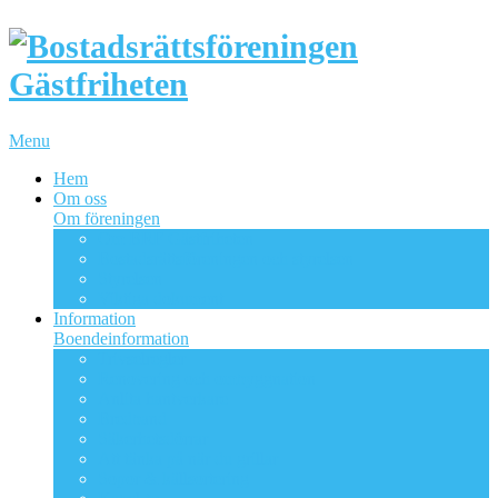
Menu
Hem
Om oss
Om föreningen
Om BRF Gästfriheten
Bostadsrättsföreningen och styrelsen
Styrelsen
Viktiga dokument
Information
Boendeinformation
Trivselregler
Renovering och ombyggnation
Anlita hantverkare
Bredband
Säkerhetsdörrar
Att tänka på när du grillar
Sopor & källsortering