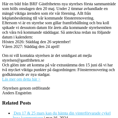
Här en bild från BRF Gästfrihetens nya styrelses första sammanträde
som hölls onsdagen den 20 maj. Under 2 timmar avhandlade en
mängd viktiga ärenden som rör vår förening. Allt från
lekplatsbesiktning till vår kommande fönsterrenovering.
Eftersom vi är en styrelse som gillar framförhållning och bra koll
spikade vi dessutom datum för årets alla kommande styrelsemöten
och våra två kommande städdagar. Så anteckna redan nu följande
datum i kalendern:
Hösten 2026: Städdag den 26 september!
Våren 2027: Städdag den 24 april!
Om ni vill kontakta styrelsen är det smidigast att mejla
styrelsen@gastfriheten.se
Och glöm inte att komma på vår extrastämma den 15 juni då vi har
två mycket viktiga punkter på dagordningen: Fönsterrenovering och
godkännande av nya stadgar.
Läs mer om detta här >
/Styrelsen genom ordförande
Anders Engström
Related Posts
Den 17 & 25 mars kan du hämta din vinterförvarade cykel
Inga kommentarer
|
mar 16, 2024