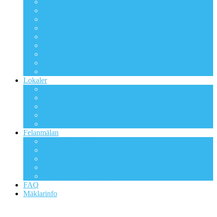
Anlita hantverkare
Bredband
Säkerhetsdörrar
Att tänka på när du grillar
Sopor & källsortering
Kabel-tv
Parkeringen
Våra trädgårdsytor
Viktiga dokument
Lokaler
Övernattningslägenheten
Föreningslokalen
Tvättstugan
Kontorslokaler
Förråd
Felanmälan
Felanmälan: Fastigheten
Felanmälan: Kabeltv/digitaltv
Felanmälan: Bredband – Ownit
Felanmälan: Skadedjur
Felanmälan: Brunnar
FAQ
Mäklarinfo