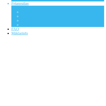
Felanmälan
Felanmälan: Fastigheten
Felanmälan: Kabeltv/digitaltv
Felanmälan: Bredband – Ownit
Felanmälan: Skadedjur
Felanmälan: Brunnar
FAQ
Mäklarinfo