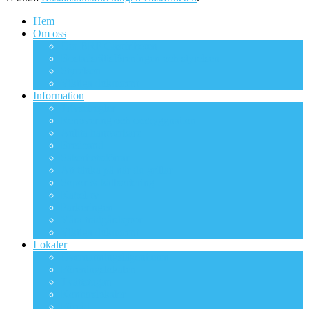
Hem
Om oss
Om BRF Gästfriheten
Bostadsrättsföreningen och styrelsen
Styrelsen
Viktiga dokument
Information
Trivselregler
Renovering och ombyggnation
Anlita hantverkare
Bredband
Säkerhetsdörrar
Att tänka på när du grillar
Sopor & källsortering
Kabel-tv
Parkeringen
Våra trädgårdsytor
Viktiga dokument
Lokaler
Övernattningslägenheten
Föreningslokalen
Tvättstugan
Kontorslokaler
Förråd