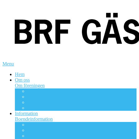
Menu
Hem
Om oss
Om föreningen
Om BRF Gästfriheten
Bostadsrättsföreningen och styrelsen
Styrelsen
Viktiga dokument
Information
Boendeinformation
Trivselregler
Renovering och ombyggnation
Anlita hantverkare