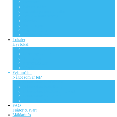
Bredband
Säkerhetsdörrar
Att tänka på när du grillar
Sopor & källsortering
Kabel-tv
Parkeringen
Våra trädgårdsytor
Viktiga dokument
Lokaler
Hyr lokal!
Övernattningslägenheten
Föreningslokalen
Tvättstugan
Kontorslokaler
Förråd
Felanmälan
Något som är fel?
Felanmälan: Fastigheten
Felanmälan: Kabeltv/digitaltv
Felanmälan: Bredband – Ownit
Felanmälan: Skadedjur
Felanmälan: Brunnar
FAQ
Frågor & svar!
Mäklarinfo