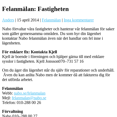
Felanmälan: Fastigheten
Anders
|
15 april 2014
|
Felanmälan
|
Inga kommentarer
Nabo förvaltar våra fastigheter och hanterar vår felanmälan för saker
som gäller gemensamma områden. Du som hyr din lägenhet
kontaktar Nabo felanmälan även när det handlar om fel inne i
lägenheten.
För enklare fix: Kontakta Kjell
Kjell är boende i föreningen och hjälper gärna till med enklare
sysslor i fastigheten. Kjell Jonsson070–731 57 16
Om du äger din lägenhet står du själv för reparationer och underhåll.
Även du kan anlita Nabo men de kommer då att fakturera dig för
det utförda arbetet.
Felanmälan
Webb:
nabo.se/felanmalan
Mejl:
felanmalan@nabo.se
Telefon: 010-288 00 26
Förvaltning
Nabo 010–288 00 27