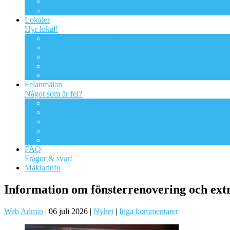
Våra trädgårdsytor
Viktiga dokument
Lokaler
Hyr lokal!
Övernattningslägenheten
Föreningslokalen
Tvättstugan
Kontorslokaler
Förråd
Felanmälan
Något som är fel?
Felanmälan: Fastigheten
Felanmälan: Kabeltv/digitaltv
Felanmälan: Bredband – Ownit
Felanmälan: Skadedjur
Felanmälan: Brunnar
FAQ
Frågor & svar!
Mäklarinfo
Information om fönsterrenovering och ex
Web Admin
|
06 juli 2026
|
Nyhet
|
Inga kommentarer