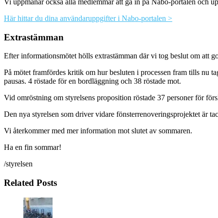
Vi uppmanar också alla medlemmar att gå in på Nabo-portalen och uppd
Här hittar du dina användaruppgifter i Nabo-portalen >
Extrastämman
Efter informationsmötet hölls extrastämman där vi tog beslut om att g
På mötet framfördes kritik om hur besluten i processen fram tills nu
pausas. 4 röstade för en bordläggning och 38 röstade mot.
Vid omröstning om styrelsens proposition röstade 37 personer för förs
Den nya styrelsen som driver vidare fönsterrenoveringsprojektet är ta
Vi återkommer med mer information mot slutet av sommaren.
Ha en fin sommar!
/styrelsen
Related Posts