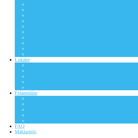
Renovering och ombyggnation
Anlita hantverkare
Bredband
Säkerhetsdörrar
Att tänka på när du grillar
Sopor & källsortering
Kabel-tv
Parkeringen
Våra trädgårdsytor
Viktiga dokument
Lokaler
Övernattningslägenheten
Föreningslokalen
Tvättstugan
Kontorslokaler
Förråd
Felanmälan
Felanmälan: Fastigheten
Felanmälan: Kabeltv/digitaltv
Felanmälan: Bredband – Ownit
Felanmälan: Skadedjur
Felanmälan: Brunnar
FAQ
Mäklarinfo