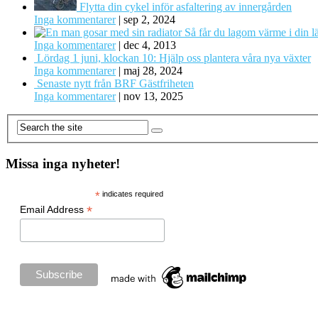
Flytta din cykel inför asfaltering av innergården
Inga kommentarer
|
sep 2, 2024
Så får du lagom värme i din l
Inga kommentarer
|
dec 4, 2013
Lördag 1 juni, klockan 10: Hjälp oss plantera våra nya växter
Inga kommentarer
|
maj 28, 2024
Senaste nytt från BRF Gästfriheten
Inga kommentarer
|
nov 13, 2025
Missa inga nyheter!
*
indicates required
*
Email Address