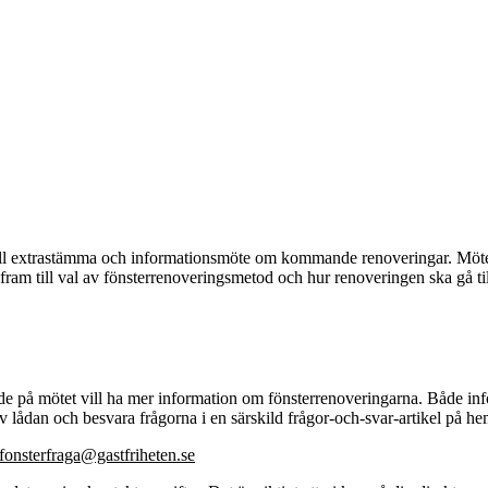
höll extrastämma och informationsmöte om kommande renoveringar.
Möte
ram till val av fönsterrenoveringsmetod och hur renoveringen ska gå ti
 på mötet vill ha mer information om fönsterrenoveringarna. Både inför 
v lådan och besvara frågorna i en särskild frågor-och-svar-artikel på he
fonsterfraga@gastfriheten.se