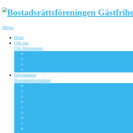
Menu
Hem
Om oss
Om föreningen
Om BRF Gästfriheten
Bostadsrättsföreningen och styrelsen
Styrelsen
Viktiga dokument
Information
Boendeinformation
Trivselregler
Renovering och ombyggnation
Anlita hantverkare
Bredband
Säkerhetsdörrar
Att tänka på när du grillar
Sopor & källsortering
Kabel-tv
Parkeringen