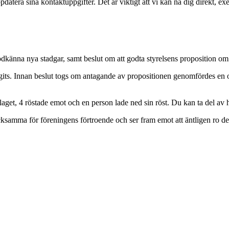
atera sina kontaktuppgifter. Det är viktigt att vi kan nå dig direkt,
odkänna nya stadgar, samt beslut om att godta styrelsens proposition om
 tagits. Innan beslut togs om antagande av propositionen genomfördes en
laget, 4 röstade emot och en person lade ned sin röst.
Du kan ta del av 
cksamma för föreningens förtroende och ser fram emot att äntligen ro de