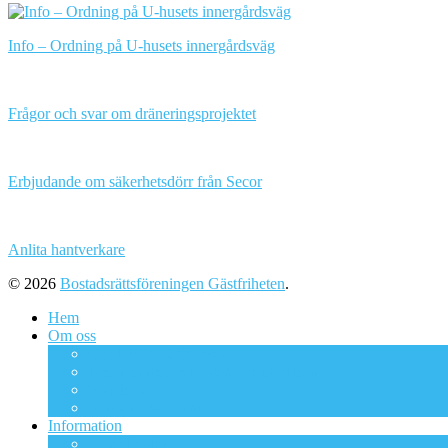
Info – Ordning på U-husets innergårdsväg
Frågor och svar om dräneringsprojektet
Erbjudande om säkerhetsdörr från Secor
Anlita hantverkare
© 2026
Bostadsrättsföreningen Gästfriheten
.
Hem
Om oss
Om BRF Gästfriheten
Bostadsrättsföreningen och styrelsen
Styrelsen
Viktiga dokument
Information
Trivselregler