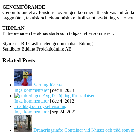
GENOMFÖRANDE
Genomförandet av fönsterrenoveringen kommer att bedrivas inifrån lä
byggmöten, teknisk och ekonomisk kontroll samt besiktning via ober
TIDPLAN
Entreprenaden beräknas starta som tidigast efter sommaren.
Styrelsen Brf Gästfriheten genom Johan Edding
Sandberg Edding Projektledning AB
Related Posts
Varning för ras
Inga kommentarer
|
dec 8, 2023
Avgiftshöjning för p-platser
Inga kommentarer
|
dec 4, 2012
Städdag och cykelrensning
Inga kommentarer
|
sep 24, 2021
Dräneringsinfo: Container vid I-huset och träd som m