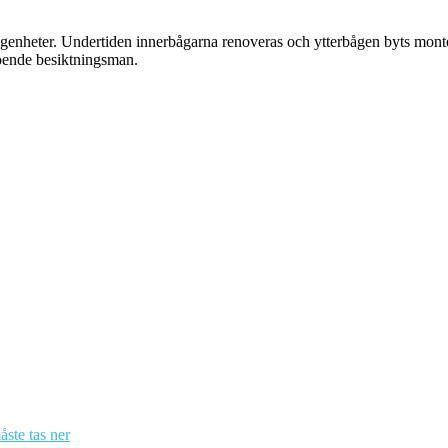
genheter. Undertiden innerbågarna renoveras och ytterbågen byts monte
oende besiktningsman.
åste tas ner