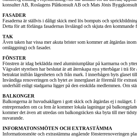
konsulter AB, Roslagens Plåtkonsult AB och Mats Jönis Byggkonsult A
FASADER
Fasaderna är ställvis i dåligt skick med lös bomputs och sprickbildni
Detta för att förlänga fasadernas livslängd och skjuta den kommande 
TAK
Även taken har vissa mer akuta brister som kommer att åtgärdas inom kor
omläggning) och fasader.
FÖNSTER
Fönstren är idag beklädda med aluminiumplåtar på karmarna och ytterb
Vägvalet styrelsen har beslutat är att återskapa nya ytterbågar i trä för
betraktat inifrån lägenheten och från mark. I innerbågen byts glaset till
Invändiga renoveringen och bytet av innerglaset är föremål för extras
underhåll enligt stadgarna ligger på den enskilda medlemmen. Om stämm
BALKONGER
Balkongerna är huvudsakligen i gott skick och åtgärdas ej i nuläget. I 
entreprenaden om ca fem år kommer lokala lagningar på balkongplatt
kommer det även att utredas om balkongräcken ska byta till mer tidst
nuvarande.
INFORMATONSMÖTEN OCH EXTRASTÄMMA
Informationsmöte och extrastämma angående fönsterrenoveringen plane