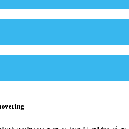
novering
ndla och projektleda en yttre renovering inom Brf Gästfriheten på uppd