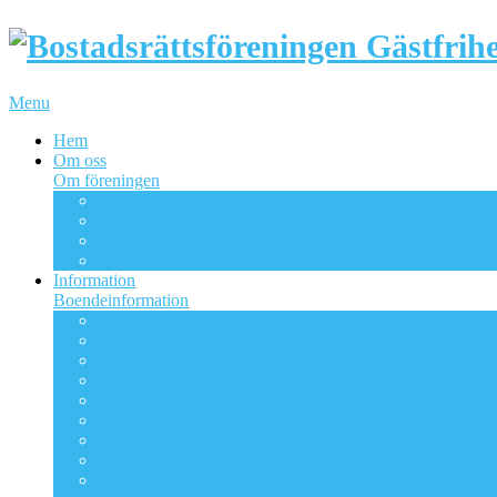
Menu
Hem
Om oss
Om föreningen
Om BRF Gästfriheten
Bostadsrättsföreningen och styrelsen
Styrelsen
Viktiga dokument
Information
Boendeinformation
Trivselregler
Renovering och ombyggnation
Anlita hantverkare
Bredband
Säkerhetsdörrar
Att tänka på när du grillar
Sopor & källsortering
Kabel-tv
Parkeringen