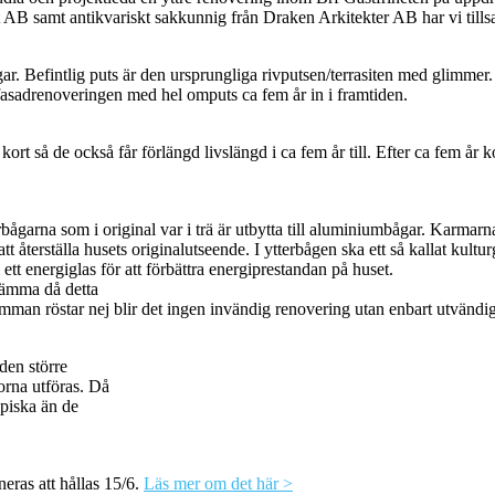
B samt antikvariskt sakkunnig från Draken Arkitekter AB har vi tills
ngar. Befintlig puts är den ursprungliga rivputsen/terrasiten med glimm
fasadrenoveringen med hel omputs ca fem år in i framtiden.
t så de också får förlängd livslängd i ca fem år till. Efter ca fem år k
ågarna som i original var i trä är utbytta till aluminiumbågar. Karmarn
 att återställa husets originalutseende. I ytterbågen ska ett så kallat kul
 ett energiglas för att förbättra energiprestandan på huset.
tämma då detta
an röstar nej blir det ingen invändig renovering utan enbart utvändig 
den större
orna utföras. Då
ypiska än de
ras att hållas 15/6.
Läs mer om det här >