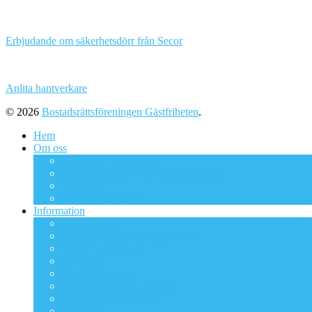
Erbjudande om säkerhetsdörr från Secor
Anlita hantverkare
© 2026
Bostadsrättsföreningen Gästfriheten
.
Hem
Om oss
Om BRF Gästfriheten
Bostadsrättsföreningen och styrelsen
Styrelsen
Viktiga dokument
Information
Trivselregler
Renovering och ombyggnation
Anlita hantverkare
Bredband
Säkerhetsdörrar
Att tänka på när du grillar
Sopor & källsortering
Kabel-tv