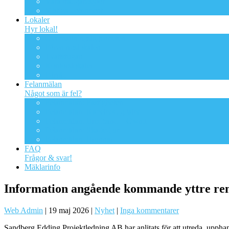
Våra trädgårdsytor
Viktiga dokument
Lokaler
Hyr lokal!
Övernattningslägenheten
Föreningslokalen
Tvättstugan
Kontorslokaler
Förråd
Felanmälan
Något som är fel?
Felanmälan: Fastigheten
Felanmälan: Kabeltv/digitaltv
Felanmälan: Bredband – Ownit
Felanmälan: Skadedjur
Felanmälan: Brunnar
FAQ
Frågor & svar!
Mäklarinfo
Information angående kommande yttre re
Web Admin
|
19 maj 2026
|
Nyhet
|
Inga kommentarer
Sandberg Edding Projektledning AB har anlitats för att utreda, uppha