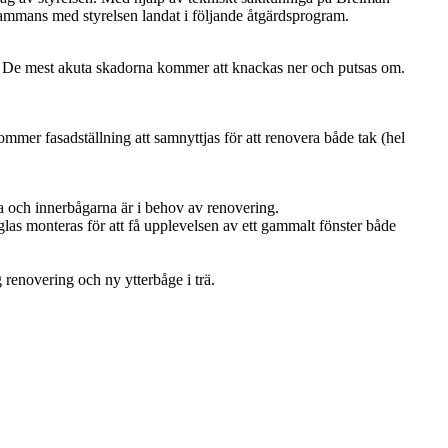
ammans med styrelsen landat i följande åtgärdsprogram.
er. De mest akuta skadorna kommer att knackas ner och putsas om.
ommer fasadställning att samnyttjas för att renovera både tak (hel
a och innerbågarna är i behov av renovering.
turglas monteras för att få upplevelsen av ett gammalt fönster både
renovering och ny ytterbåge i trä.