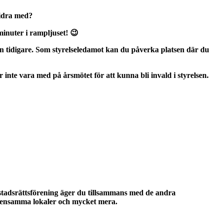
bidra med?
inuter i rampljuset! 😉
lsen tidigare. Som styrelseledamot kan du påverka platsen där du
 inte vara med på årsmötet för att kunna bli invald i styrelsen.
bostadsrättsförening äger du tillsammans med de andra
gemensamma lokaler och mycket mera.