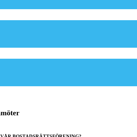
amöter
ÖR VÅR BOSTADSRÄTTSFÖRENING?