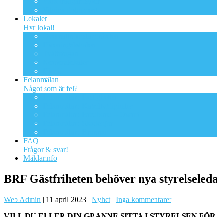
Våra trädgårdsytor
Viktiga dokument
Lokaler
Hyr lokal!
Övernattningslägenheten
Föreningslokalen
Tvättstugan
Kontorslokaler
Förråd
Felanmälan
Något som är fel?
Felanmälan: Fastigheten
Felanmälan: Kabeltv/digitaltv
Felanmälan: Bredband – Ownit
Felanmälan: Skadedjur
Felanmälan: Brunnar
FAQ
Frågor & svar!
Mäklarinfo
BRF Gästfriheten behöver nya styrelseled
Web Admin
|
11 april 2023
|
Nyhet
|
Inga kommentarer
VILL DU ELLER DIN GRANNE SITTA I STYRELSEN F