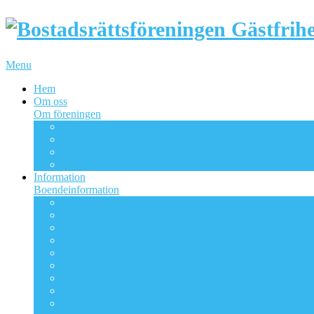
Menu
Hem
Om oss
Om föreningen
Om BRF Gästfriheten
Bostadsrättsföreningen och styrelsen
Styrelsen
Viktiga dokument
Information
Boendeinformation
Trivselregler
Renovering och ombyggnation
Anlita hantverkare
Bredband
Säkerhetsdörrar
Att tänka på när du grillar
Sopor & källsortering
Kabel-tv
Parkeringen