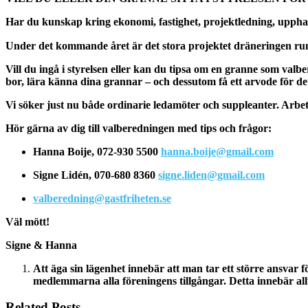
Har du kunskap kring ekonomi, fastighet, projektledning, uppha
Under det kommande året är det stora projektet dräneringen runt
Vill du ingå i styrelsen eller kan du tipsa om en granne som valb
bor, lära känna dina grannar – och dessutom få ett arvode för de
Vi söker just nu både ordinarie ledamöter och suppleanter.
Arbet
Hör gärna av dig till valberedningen med tips och frågor:
Hanna Boije, 072-930 5500
hanna.boije@gmail.com
Signe Lidén, 070-680 8360
signe.liden@gmail.com
valberedning@gastfriheten.se
Väl mött!
Signe & Hanna
Att äga sin lägenhet innebär att man tar ett större ansvar
medlemmarna alla föreningens tillgångar. Detta innebär all
Related Posts