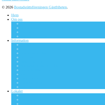
© 2026
Bostadsrättsföreningen Gästfriheten
.
Hem
Om oss
Om BRF Gästfriheten
Bostadsrättsföreningen och styrelsen
Styrelsen
Viktiga dokument
Information
Trivselregler
Renovering och ombyggnation
Anlita hantverkare
Bredband
Säkerhetsdörrar
Att tänka på när du grillar
Sopor & källsortering
Kabel-tv
Parkeringen
Våra trädgårdsytor
Viktiga dokument
Lokaler
Övernattningslägenheten
Föreningslokalen
Tvättstugan