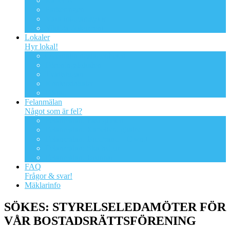
Kabel-tv
Parkeringen
Våra trädgårdsytor
Viktiga dokument
Lokaler
Hyr lokal!
Övernattningslägenheten
Föreningslokalen
Tvättstugan
Kontorslokaler
Förråd
Felanmälan
Något som är fel?
Felanmälan: Fastigheten
Felanmälan: Kabeltv/digitaltv
Felanmälan: Bredband – Ownit
Felanmälan: Skadedjur
Felanmälan: Brunnar
FAQ
Frågor & svar!
Mäklarinfo
SÖKES: STYRELSELEDAMÖTER FÖR
VÅR BOSTADSRÄTTSFÖRENING