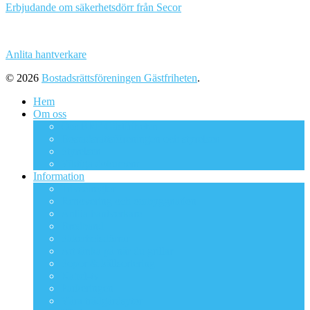
Erbjudande om säkerhetsdörr från Secor
Anlita hantverkare
© 2026
Bostadsrättsföreningen Gästfriheten
.
Hem
Om oss
Om BRF Gästfriheten
Bostadsrättsföreningen och styrelsen
Styrelsen
Viktiga dokument
Information
Trivselregler
Renovering och ombyggnation
Anlita hantverkare
Bredband
Säkerhetsdörrar
Att tänka på när du grillar
Sopor & källsortering
Kabel-tv
Parkeringen
Våra trädgårdsytor