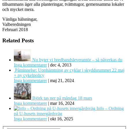
tillsammans äger alla planteringar, tvättstugor, gemensamma lokaler
och mycket mera.
Vänliga hälsningar,
Valberedningen
Februari 2018
Related Posts
Nu byter vi bredbandsleverantör – så påverkas du
Inga kommentarer
|
dec 4, 2013
Påminnelse: Upphämtning av cyklar i skyddsrummet 22 maj
+ ny cykelpolicy
Inga kommentarer
|
maj 21, 2024
Björk tas ner på måndag 18 mars
Inga kommentarer
|
mar 16, 2024
Info – Ordning
på U-husets innergårdsväg
Inga kommentarer
|
okt 16, 2025