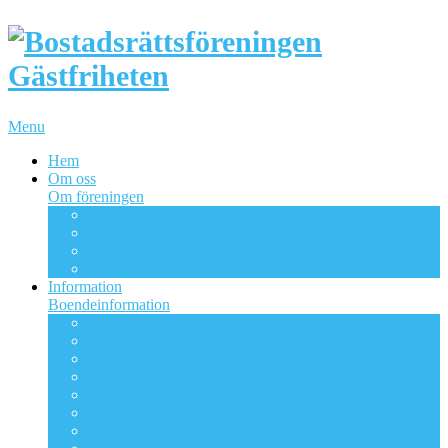
Menu
Hem
Om oss
Om föreningen
Om BRF Gästfriheten
Bostadsrättsföreningen och styrelsen
Styrelsen
Viktiga dokument
Information
Boendeinformation
Trivselregler
Renovering och ombyggnation
Anlita hantverkare
Bredband
Säkerhetsdörrar
Att tänka på när du grillar
Sopor & källsortering