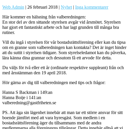
Web Admin
|
26 februari 2018
|
Nyhet
|
Inga kommentarer
Här kommer en hälsning från valberedningen:
En stor del av den sittande styrelsen avgår vid årsmötet. Styrelsen
har gjort ett fantastiskt arbete och har lagt grunden till många bra
rutiner.
Vill du ingå i styrelsen för vår bostadsrättsförening eller kan du tipsa
om en granne som valberedningen kan kontakta? Det är inget hinder
att du suttit i styrelsen tidigare. Som styrelseledamot kan du påverka,
lära känna dina grannar och dessutom få ett arvode för detta.
Du väljs för två eller ett år (ordinarie respektive suppleant) från och
med årsstämman den 19 april 2018.
Hör gärna av dig till valberedningen med tips och frågor:
Hanna S Backman i 149:an
Hanna Boije i 141:an
valberedning@gastfriheten.se
PS. Att äga sin lägenhet innebär att man tar ett större ansvar för sitt
boende jämfört med att vara hyresgäst. Som medlem i en
bostadsrättsförening äger du tillsammans med de andra
medlemmarna alla föreningens tillgångar. Detta innebär alltså att vi