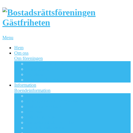
Menu
Hem
Om oss
Om föreningen
Om BRF Gästfriheten
Bostadsrättsföreningen och styrelsen
Styrelsen
Viktiga dokument
Information
Boendeinformation
Trivselregler
Renovering och ombyggnation
Anlita hantverkare
Bredband
Säkerhetsdörrar
Att tänka på när du grillar
Sopor & källsortering