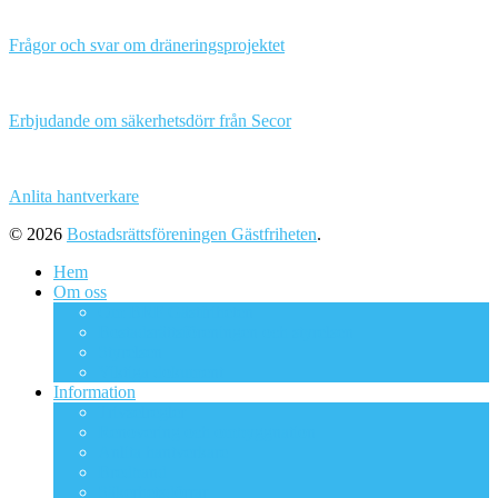
Frågor och svar om dräneringsprojektet
Erbjudande om säkerhetsdörr från Secor
Anlita hantverkare
© 2026
Bostadsrättsföreningen Gästfriheten
.
Hem
Om oss
Om BRF Gästfriheten
Bostadsrättsföreningen och styrelsen
Styrelsen
Viktiga dokument
Information
Trivselregler
Renovering och ombyggnation
Anlita hantverkare
Bredband
Säkerhetsdörrar