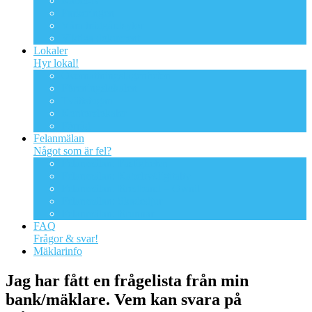
Kabel-tv
Parkeringen
Våra trädgårdsytor
Viktiga dokument
Lokaler
Hyr lokal!
Övernattningslägenheten
Föreningslokalen
Tvättstugan
Kontorslokaler
Förråd
Felanmälan
Något som är fel?
Felanmälan: Fastigheten
Felanmälan: Kabeltv/digitaltv
Felanmälan: Bredband – Ownit
Felanmälan: Skadedjur
Felanmälan: Brunnar
FAQ
Frågor & svar!
Mäklarinfo
Jag har fått en frågelista från min
bank/mäklare. Vem kan svara på