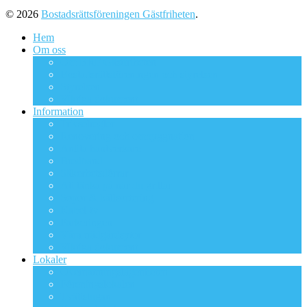
© 2026
Bostadsrättsföreningen Gästfriheten
.
Hem
Om oss
Om BRF Gästfriheten
Bostadsrättsföreningen och styrelsen
Styrelsen
Viktiga dokument
Information
Trivselregler
Renovering och ombyggnation
Anlita hantverkare
Bredband
Säkerhetsdörrar
Att tänka på när du grillar
Sopor & källsortering
Kabel-tv
Parkeringen
Våra trädgårdsytor
Viktiga dokument
Lokaler
Övernattningslägenheten
Föreningslokalen
Tvättstugan