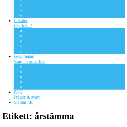
Kabel-tv
Parkeringen
Våra trädgårdsytor
Viktiga dokument
Lokaler
Hyr lokal!
Övernattningslägenheten
Föreningslokalen
Tvättstugan
Kontorslokaler
Förråd
Felanmälan
Något som är fel?
Felanmälan: Fastigheten
Felanmälan: Kabeltv/digitaltv
Felanmälan: Bredband – Ownit
Felanmälan: Skadedjur
Felanmälan: Brunnar
FAQ
Frågor & svar!
Mäklarinfo
Etikett:
årstämma