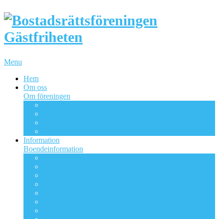
Menu
Hem
Om oss
Om föreningen
Om BRF Gästfriheten
Bostadsrättsföreningen och styrelsen
Styrelsen
Viktiga dokument
Information
Boendeinformation
Trivselregler
Renovering och ombyggnation
Anlita hantverkare
Bredband
Säkerhetsdörrar
Att tänka på när du grillar
Sopor & källsortering