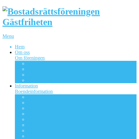
Menu
Hem
Om oss
Om föreningen
Om BRF Gästfriheten
Bostadsrättsföreningen och styrelsen
Styrelsen
Viktiga dokument
Information
Boendeinformation
Trivselregler
Renovering och ombyggnation
Anlita hantverkare
Bredband
Säkerhetsdörrar
Att tänka på när du grillar
Sopor & källsortering
Kabel-tv