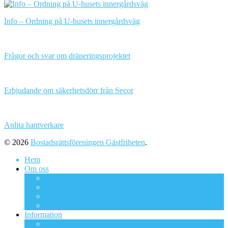
Info – Ordning på U-husets innergårdsväg
Frågor och svar om dräneringsprojektet
Erbjudande om säkerhetsdörr från Secor
Anlita hantverkare
© 2026
Bostadsrättsföreningen Gästfriheten
.
Hem
Om oss
Om BRF Gästfriheten
Bostadsrättsföreningen och styrelsen
Styrelsen
Viktiga dokument
Information
Trivselregler