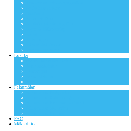
Renovering och ombyggnation
Anlita hantverkare
Bredband
Säkerhetsdörrar
Att tänka på när du grillar
Sopor & källsortering
Kabel-tv
Parkeringen
Våra trädgårdsytor
Viktiga dokument
Lokaler
Övernattningslägenheten
Föreningslokalen
Tvättstugan
Kontorslokaler
Förråd
Felanmälan
Felanmälan: Fastigheten
Felanmälan: Kabeltv/digitaltv
Felanmälan: Bredband – Ownit
Felanmälan: Skadedjur
Felanmälan: Brunnar
FAQ
Mäklarinfo