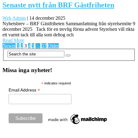
Senaste nytt från BRF Gästfriheten
Web Admin
|
14 december 2025
Nyhetsbrev – BRF Gästfriheten Sammanfattning från styrelsemöte 9
december 2025 Tack för en trevlig första advent Styrelsen vill rikta
ett varmt tack till alla som deltog och
Read More
Sidnumrering
Newer
1
2
3
4
5
…
37
Older
för
inlägg
Missa inga nyheter!
*
indicates required
*
Email Address