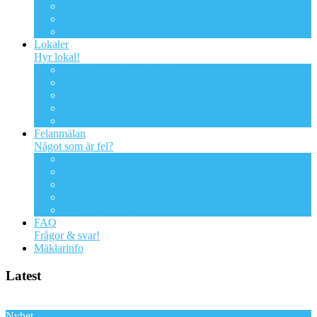
Parkeringen
Våra trädgårdsytor
Viktiga dokument
Lokaler
Hyr lokal!
Övernattningslägenheten
Föreningslokalen
Tvättstugan
Kontorslokaler
Förråd
Felanmälan
Något som är fel?
Felanmälan: Fastigheten
Felanmälan: Kabeltv/digitaltv
Felanmälan: Bredband – Ownit
Felanmälan: Skadedjur
Felanmälan: Brunnar
FAQ
Frågor & svar!
Mäklarinfo
Latest
Nyhet